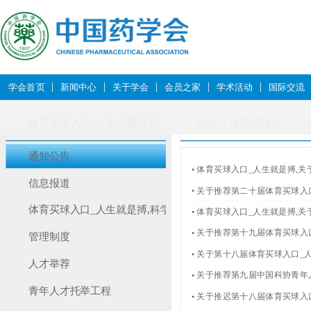
学会首页
新闻中心
关于学会
会员之家
学术活动
国际交流
体育买球入口_人生就是搏,奖
首页
体育买球入口_人
通知公告
励
信息报道
关于推荐第二十届体育买球入
体育买球入口_人生就是搏,科学技
术奖
关于推荐第十九届体育买球入
管理制度
关于第十八届体育买球入口_
人才举荐
关于推荐第九届中国科协青年人
青年人才托举工程
关于推迟第十八届体育买球入