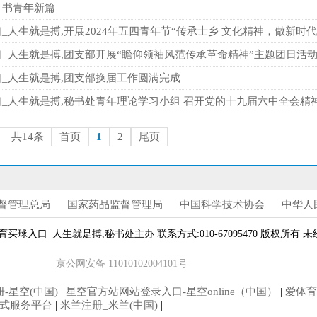
，书青年新篇
_人生就是搏,开展2024年五四青年节“传承士乡 文化精神，做新时
_人生就是搏,团支部开展“瞻仰领袖风范传承革命精神”主题团日活
_人生就是搏,团支部换届工作圆满完成
_人生就是搏,秘书处青年理论学习小组 召开党的十九届六中全会精
共14条
首页
1
2
尾页
督管理总局
国家药品监督管理局
中国科学技术协会
中华人
erved 本站由体育买球入口_人生就是搏,秘书处主办 联系方式:010-67095470 版
京公网安备 11010102004101号
-星空(中国)
|
星空官方站网站登录入口-星空online（中国）
|
爱体育
站式服务平台
|
米兰注册_米兰(中国)
|