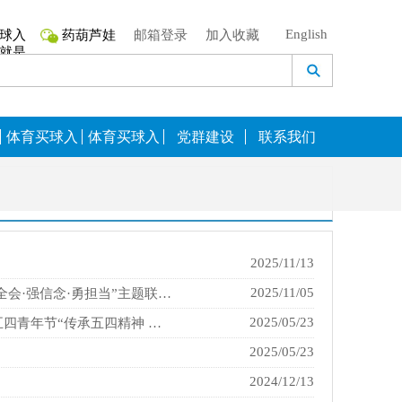
English
球入
药葫芦娃
邮箱登录
加入收藏
生就是
搏,
体育买球入
体育买球入
党群建设
联系我们
口_人生就是
口_人生就是
搏,奖励
搏,咨询
2025/11/13
2025/11/05
体育买球入口_人生就是搏,党支部第一党小组、秘书处青年理论学习小组开展“学全会·强信念·勇担当”主题联学活动
2025/05/23
体育买球入口_人生就是搏,团支部与国家药监局服务中心团支部联合开展2025年五四青年节“传承五四精神 青春挺膺担当”主题团日活动
2025/05/23
2024/12/13