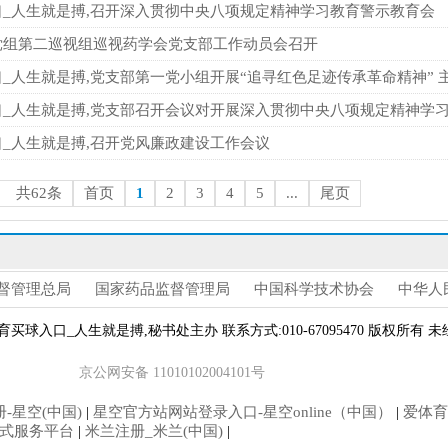
_人生就是搏,召开深入贯彻中央八项规定精神学习教育警示教育会
党组第二巡视组巡视药学会党支部工作动员会召开
_人生就是搏,党支部第一党小组开展“追寻红色足迹传承革命精神” 
口_人生就是搏,党支部召开会议对开展深入贯彻中央八项规定精神学
_人生就是搏,召开党风廉政建设工作会议
共62条
首页
1
2
3
4
5
...
尾页
督管理总局
国家药品监督管理局
中国科学技术协会
中华人
erved 本站由体育买球入口_人生就是搏,秘书处主办 联系方式:010-67095470 版
京公网安备 11010102004101号
-星空(中国)
|
星空官方站网站登录入口-星空online（中国）
|
爱体育
站式服务平台
|
米兰注册_米兰(中国)
|