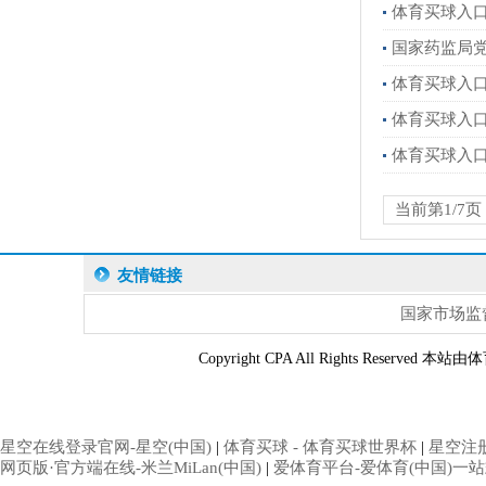
体育买球入口
国家药监局
体育买球入口
体育买球入
体育买球入口
当前第1/7页
友情链接
国家市场监
Copyright CPA All Rights Res
星空在线登录官网-星空(中国)
|
体育买球 - 体育买球世界杯
|
星空注册
网页版·官方端在线-米兰MiLan(中国)
|
爱体育平台-爱体育(中国)一