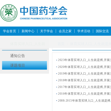
学会首页
新闻中心
关于学会
会员之家
学术活动
国际交流
体育买球入口_人生就
首页
体育买球入口_人生就是搏
通知公告
是搏,咨询
2023年体育买球入口_人生就是搏,开
课题项目
2020年体育买球入口_人生就是搏,开
2019年体育买球入口_人生就是搏,开
2018年体育买球入口_人生就是搏,开
2017年体育买球入口_人生就是搏,开
2016年体育买球入口_人生就是搏,开
2008-2015年体育买球入口_人生就