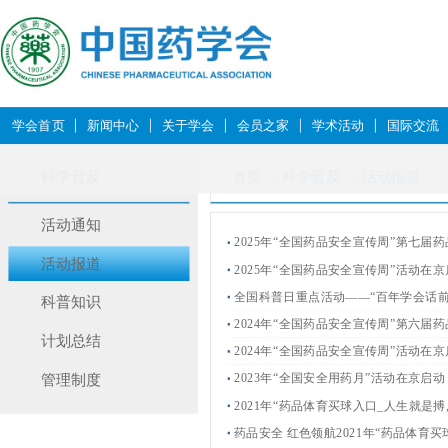
学会首页
新闻中心
关于学会
会员之家
学术活动
国际交流
科学普及
首页
科学普及
活动报道
活动通知
2025年“全国药品安全宣传周”第七届
活动报道
2025年“全国药品安全宣传周”活动在
全国科普日重点活动——“百年学会话前
科普知识
2024年“全国药品安全宣传周”第六届
计划总结
2024年“全国药品安全宣传周”活动在
管理制度
2023年“全国安全用药月”活动在京启动
2021年“药品体育买球入口_人生就
药品安全 红色领航2021年“药品体育