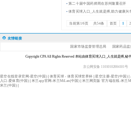
第二十届中国药师周在苏州隆重召开
体育买球入口_人生就是搏,助力健康兴
当前第1/6页
共54条
首页
1
友情链接
国家市场监督管理总局
国家药品监
Copyright CPA All Rights Reserved 本站由体育买球入口_人生
京公网安备 11010102004101号
星空在线登录官网-星空(中国)
|
体育买球 - 体育买球世界杯
|
星空注册-星空(中国)
|
入口-爱体育(中国)
|
米兰app官网-米兰MiLan(中国)
|
米兰网页版·官方端在线-米兰MiL
米兰(中国)
|