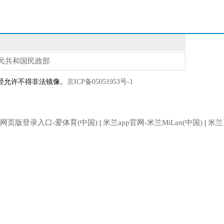
民共和国民政部
权所有 未经允许不得非法镜像。
京ICP备05051953号-1
网页版登录入口-爱体育(中国)
|
米兰app官网-米兰MiLan(中国)
|
米兰