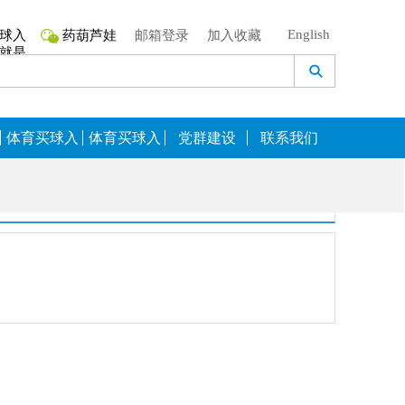
English
球入
药葫芦娃
邮箱登录
加入收藏
生就是
搏,
体育买球入
体育买球入
党群建设
联系我们
口_人生就是
口_人生就是
搏,奖励
搏,咨询