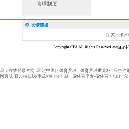
管理制度
友情链接
国家市场监
Copyright CPA All Rights Res
星空在线登录官网-星空(中国)
|
体育买球 - 体育买球世界杯
|
星空注册
网页版·官方端在线-米兰MiLan(中国)
|
爱体育平台-爱体育(中国)一