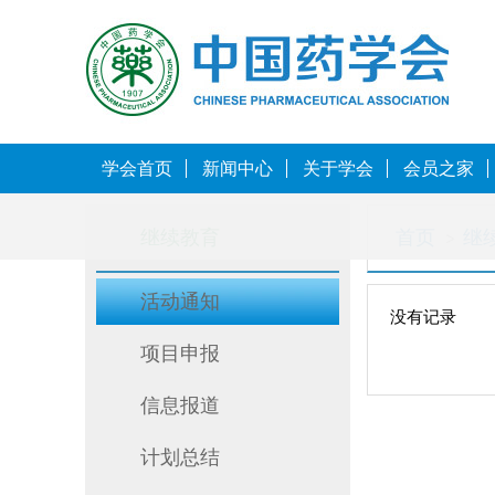
学会首页
新闻中心
关于学会
会员之家
继续教育
首页
继
活动通知
没有记录
项目申报
信息报道
计划总结