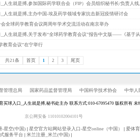
_人生就是搏,参加国际药学联合会（FIP）会员组织秘书长/负责人
_人生就是搏,主办中国-埃及药学领域专家抗击新冠疫情研讨会
合会全球药学教育会议两周年学术交流活动在南京举办
学教育会议”在宁举行
共21条
首页
1
2
3
尾页
督管理总局
国家药品监督管理局
中国科学技术协会
中华人
erved 本站由体育买球入口_人生就是搏,秘书处主办 联系方式:010-67095470 版
京公网安备 11010102004101号
-星空(中国)
|
星空官方站网站登录入口-星空online（中国）
|
爱体育
站式服务平台
|
米兰注册_米兰(中国)
|