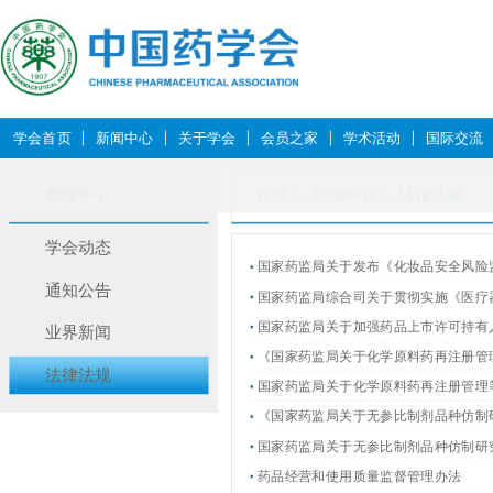
学会首页
新闻中心
关于学会
会员之家
学术活动
国际交流
新闻中心
首页
新闻中心
法律法规
学会动态
国家药监局关于发布《化妆品安全风险监
通知公告
国家药监局综合司关于贯彻实施《医疗
国家药监局关于加强药品上市许可持有人
业界新闻
《国家药监局关于化学原料药再注册管
法律法规
国家药监局关于化学原料药再注册管理等
《国家药监局关于无参比制剂品种仿制
国家药监局关于无参比制剂品种仿制研究的
药品经营和使用质量监督管理办法