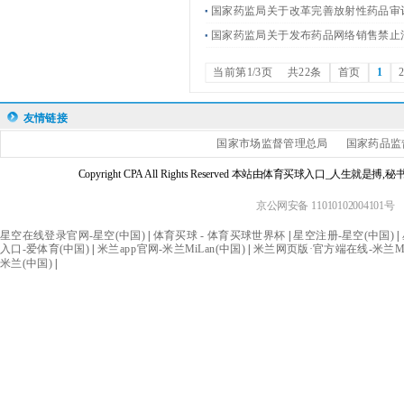
国家药监局关于改革完善放射性药品审
国家药监局关于发布药品网络销售禁止清单
当前第1/3页
共22条
首页
1
友情链接
国家市场监督管理总局
国家药品监
Copyright CPA All Rights Reserved 本站由体育买球入口_人生
京公网安备 11010102004101号
星空在线登录官网-星空(中国)
|
体育买球 - 体育买球世界杯
|
星空注册-星空(中国)
|
入口-爱体育(中国)
|
米兰app官网-米兰MiLan(中国)
|
米兰网页版·官方端在线-米兰MiL
米兰(中国)
|