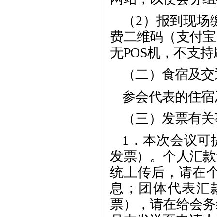
（2）报到现场
费二维码（支付宝
无POS机，不支
（二）食宿及交
参会代表的住宿
（三）发票有关
1．本次会议可
发票）。个人汇款
统上传后，请在
息；团体代表汇
票），请在给会务