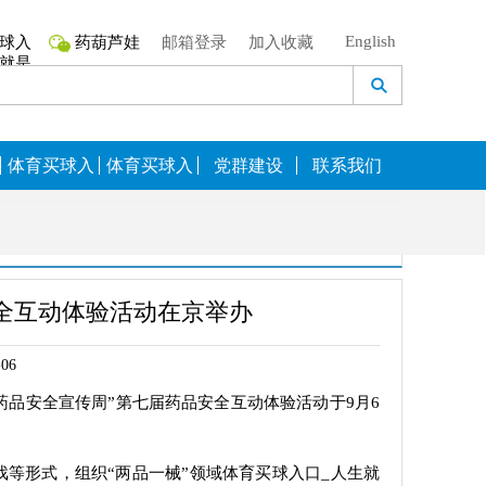
English
球入
药葫芦娃
邮箱登录
加入收藏
生就是
搏,
体育买球入
体育买球入
党群建设
联系我们
口_人生就是
口_人生就是
搏,奖励
搏,咨询
安全互动体验活动在京举办
06
国药品安全宣传周”第七届药品安全互动体验活动于9月6
戏等形式，组织“两品一械”领域体育买球入口_人生就