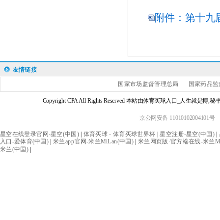
附件：第十九届
友情链接
国家市场监督管理总局
国家药品监
Copyright CPA All Rights Reserved 本站由体育买球入口_人生
京公网安备 11010102004101号
星空在线登录官网-星空(中国)
|
体育买球 - 体育买球世界杯
|
星空注册-星空(中国)
|
入口-爱体育(中国)
|
米兰app官网-米兰MiLan(中国)
|
米兰网页版·官方端在线-米兰MiL
米兰(中国)
|