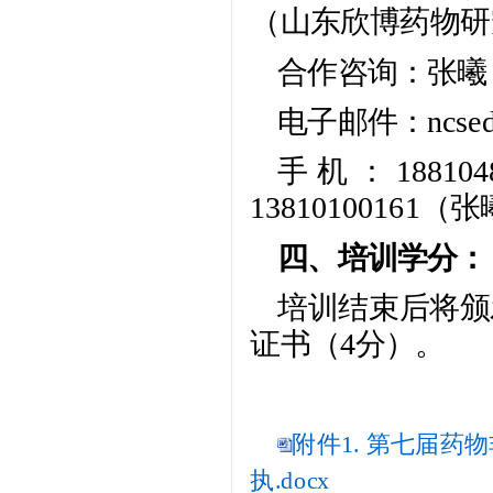
（山东欣博药物研
合作咨询：张曦
电子邮件：ncsed
手机：188104
13810100161（
四、培训学分：
培训结束后将颁
证书（4分）。
附件1. 第七届
执.docx