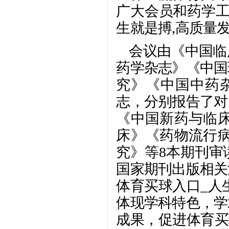
广大会员和药学工
生就是搏,高质量
会议由《中国临
药学杂志》《中国
究》《中国中药
志，分别报告了对
《中国新药与临
床》《药物流行
究》等8本期刊审
国家期刊出版相关
体育买球入口_人
体现学科特色，学
成果，促进体育买