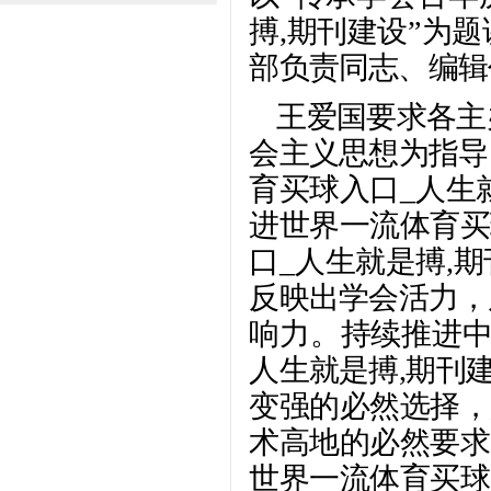
搏,期刊建设”为
部负责同志、编辑
王爱国要求各主
会主义思想为指导
育买球入口_人生
进世界一流体育买
口_人生就是搏,
反映出学会活力，
响力。持续推进中
人生就是搏,期刊
变强的必然选择，
术高地的必然要求
世界一流体育买球