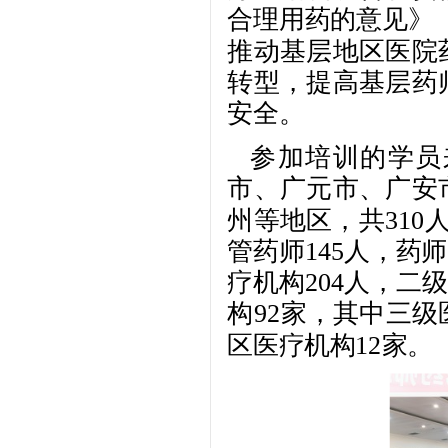
合理用药的意见》（
推动基层地区医院
转型，提高基层药
安全。
参加培训的学员
市、广元市、广安
州等地区，共310
管药师145人，药
疗机构204人，二
构92家，其中三级
区医疗机构12家。