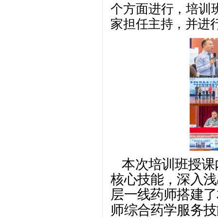
个方面进行，培训
家担任主持，并进
本次培训班授课
核心技能，深入浅
层一线药师搭建了
师综合药学服务技