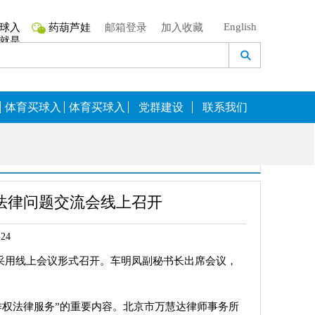
English
球入
药葫芦娃
邮箱登录
加入收藏
生就是
搏,
体育买球入
体育买球入
党群建设
联系我们
口_人生就是
口_人生就是
搏,奖励
搏,咨询
法律问题交流会线上召开
24
采用线上会议形式召开。车明凤副秘书长出席会议
，
作权法律服务”的重要内容。北京市万慧达律师事务所