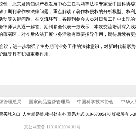
校铨，北京君策知识产权发展中心主
任
马
莉
等法律专家受中国科协委
解
了
期刊著作权法律问题，重点解读
了
著作权侵权的分析模型、权利
活动等关键问题
。
在交流环节，各期刊参会人员对日常工作中出现的
会律师认真逐一
解答。
期刊参会代表一致表示，本次交流培训深入浅
的薄弱区，对今后依法开展业务活动有重要指导作用，期待后续有更
会议，进一步增强了主办期刊业务工作的法律意识，对新时代新形势
护航等具有积极重要作用
。
督管理总局
国家药品监督管理局
中国科学技术协会
中华人
erved 本站由体育买球入口_人生就是搏,秘书处主办 联系方式:010-67095470 版
京公网安备 11010102004101号