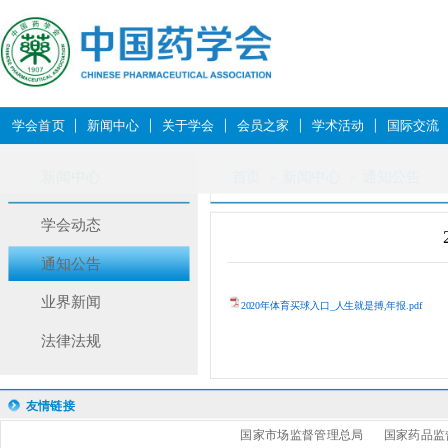
学会首页
新闻中心
关于学会
会员之家
学术活动
国际交流
新闻中心
首页
新闻中心
通知公告
学会动态
通知公告
业界新闻
2020年体育买球入口_人生就是搏,年报.pdf
法律法规
友情链接
国家市场监督管理总局
国家药品监