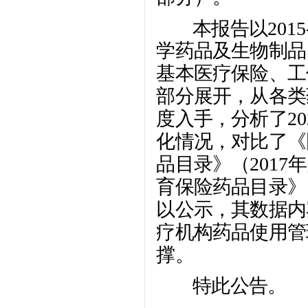
本报告以2015
学药品及生物制品
基本医疗保险、工
部分展开，从各类
度入手，分析了2
化情况，对比了《
品目录》（201
育保险药品目录》
以公示，其数据内
疗机构药品使用管
撑。
特此公告。