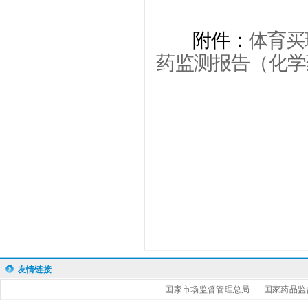
附件：
体育买
药监测报告（化学
友情链接
国家市场监督管理总局
国家药品监