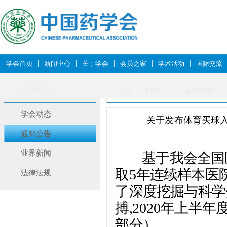
学会首页
新闻中心
关于学会
会员之家
学术活动
国际交流
新闻中心
首页
新闻中心
通知公告
学会动态
关于发布体育买球入
通知公告
业界新闻
基于我会全国医
取5年连续样本医
法律法规
了深度挖掘与科学
搏,
2020年上半年
部分）。