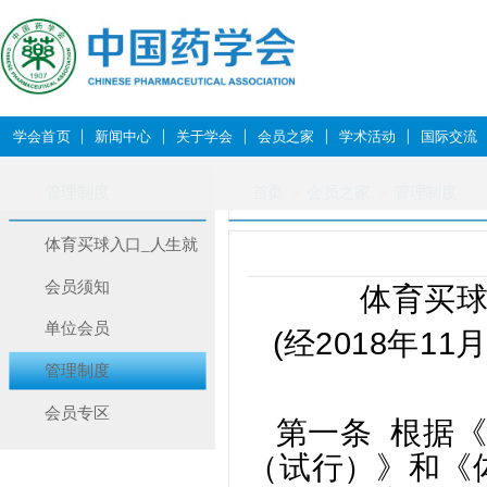
学会首页
新闻中心
关于学会
会员之家
学术活动
国际交流
管理制度
首页
会员之家
管理制度
体育买球入口_人生就
是搏,会讯
会员须知
体育买球
单位会员
(
经2018年1
管理制度
会员专区
第一条 根据
（试行）》和《