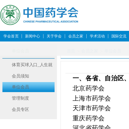
学会首页
新闻中心
关于学会
会员之家
学术活动
国际交流
单位会员
首页
会员之家
单位会员
体育买球入口_人生就
是搏,会讯
会员须知
一、各省、自治区
单位会员
北京药学会
上海市药学会
管理制度
天津市药学会
会员专区
重庆药学会
河北省药学会